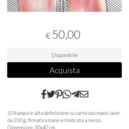
50,00
€
Disponibile
Acquista
1) Stampa in alta definizione su carta uso mano laser
da 250 g, firmata a mano e timbrata a secco.
Dimensioni: 30x42 cm